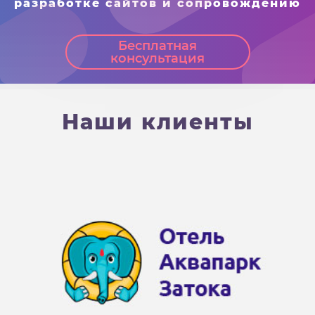
разработке сайтов и сопровождению
Бесплатная
консультация
Н
а
ш
и
к
л
и
е
н
т
ы