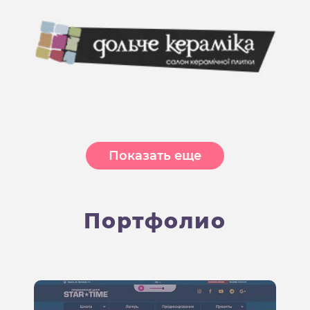
Показать еще
П
о
р
т
ф
о
л
и
о