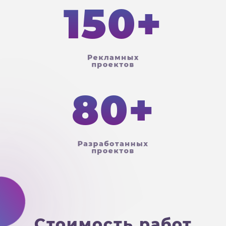
150
+
Рекламных
проектов
80
+
Разработанных
проектов
С
т
о
и
м
о
с
т
ь
р
а
б
о
т